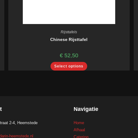
Rijsttafels
Chinese Rijsttafel
€
52,50
Select options
t
Navigatie
traat 2-4, Heemstede
Home
Afhaal
arin-heemstede.nl
Catering