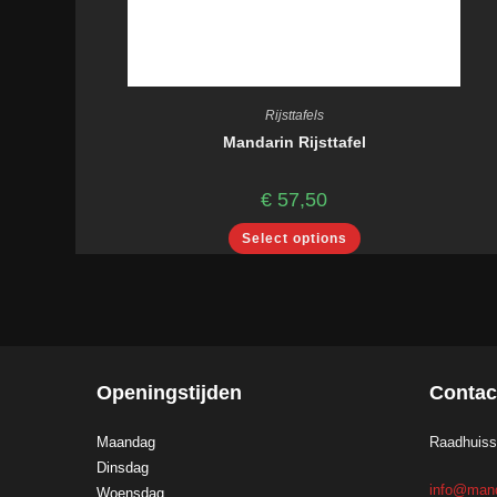
Rijsttafels
Mandarin Rijsttafel
€
57,50
Select options
Openingstijden
Contac
Maandag
Raadhuiss
Dinsdag
info@mand
Woensdag