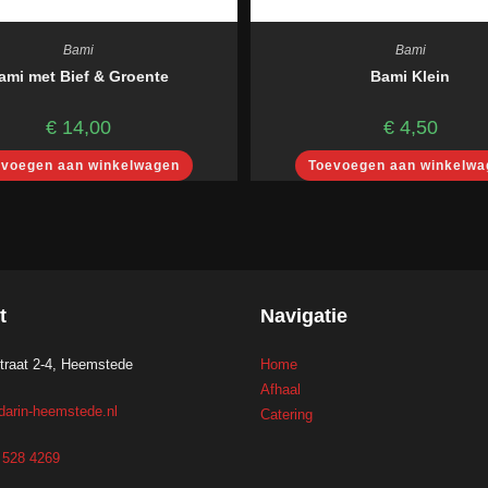
Bami
Bami
ami met Bief & Groente
Bami Klein
€
14,00
€
4,50
evoegen aan winkelwagen
Toevoegen aan winkelwa
t
Navigatie
traat 2-4, Heemstede
Home
Afhaal
arin-heemstede.nl
Catering
3 528 4269