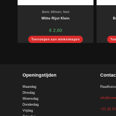
Bami
,
Mihoen
,
Nasi
Witte Rijst Klein
B
€
2,60
Toevoegen aan winkelwagen
To
Openingstijden
Contac
Maandag
Raadhuiss
Dinsdag
info@mand
Woensdag
Donderdag
+31 (0) 2
Vrijdag