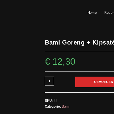
Home
Reser
Bami Goreng + Kipsat
€
12,30
Bami
TOEVOEGEN
Goreng
+
Kipsaté
SKU:
52
aantal
Categorie:
Bami